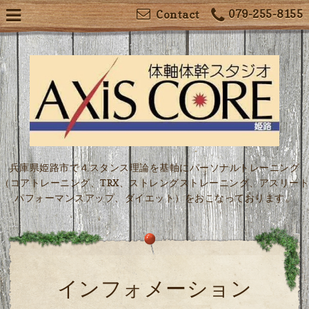
079-255-8155
Contact
兵庫県姫路市で４スタンス理論を基軸にパーソナルトレーニング
（コアトレーニング、TRX、ストレングストレーニング、アスリート
パフォーマンスアップ、ダイエット）をおこなっております。
インフォメーション