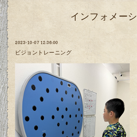
インフォメー
2023-10-07 12:36:00
ビジョントレーニング