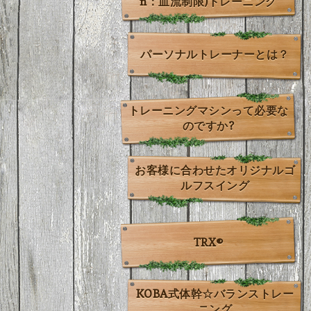
n：血流制限)トレーニング
パーソナルトレーナーとは？
トレーニングマシンって必要な
のですか?
お客様に合わせたオリジナルゴ
ルフスイング
TRX®
KOBA式体幹☆バランストレー
ニング