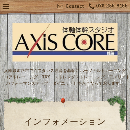
079-255-8155
Contact
兵庫県姫路市で４スタンス理論を基軸にパーソナルトレーニング
（コアトレーニング、TRX、ストレングストレーニング、アスリート
パフォーマンスアップ、ダイエット）をおこなっております。
インフォメーション