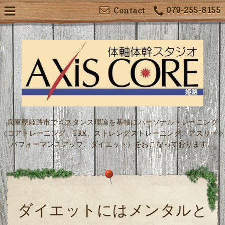
079-255-8155
Contact
兵庫県姫路市で４スタンス理論を基軸にパーソナルトレーニング
（コアトレーニング、TRX、ストレングストレーニング、アスリート
パフォーマンスアップ、ダイエット）をおこなっております。
ダイエットにはメンタルと