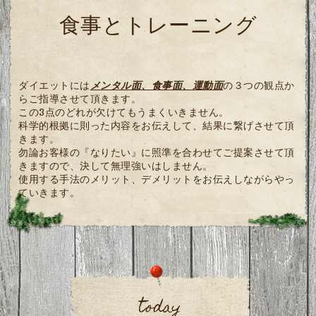
食事とトレーニング
ダイエットには
メンタル面、食事面、運動面
の３つの観点か
らご指導させて頂きます。
この3点のどれが欠けてもうまくいきません。
科学的根拠に則った内容をお伝えして、結果に繋げさせて頂
きます。
勿論お客様の『なりたい』に照準を合わせてご提案させて頂
きますので、決して無理強いはしません。
使用する手法のメリット、デメリットをお伝えしながらやっ
ていきます。
today