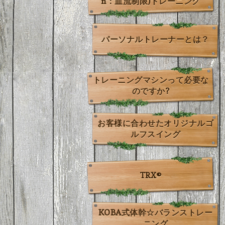
n：血流制限)トレーニング
パーソナルトレーナーとは？
トレーニングマシンって必要な
のですか?
お客様に合わせたオリジナルゴ
ルフスイング
TRX®
KOBA式体幹☆バランストレー
ニング