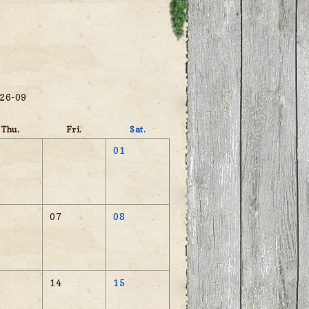
ー
26-09
Thu.
Fri.
Sat.
01
07
08
14
15