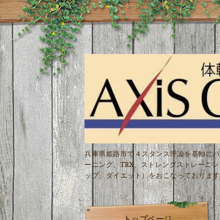
兵庫県姫路市で４スタンス理論を基軸にパ
ーニング、TRX、ストレングストレーニ
ップ、ダイエット）をおこなっております
トップページ