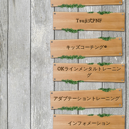
Tsuji式PNF
キッズコーチング®
OKラインメンタルトレーニン
グ
アダプテーショントレーニング
インフォメーション