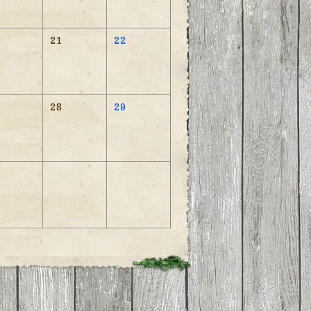
21
22
28
29