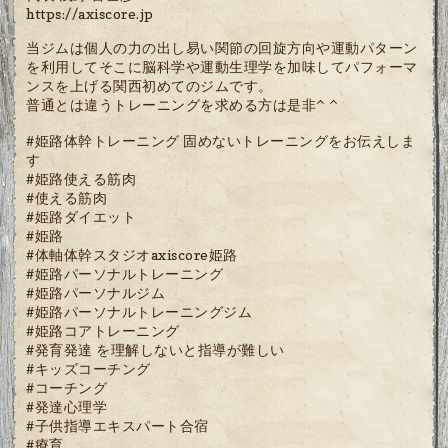
https://axiscore.jp
当ジムは個人の力の出し易い関節の回旋方向や運動パターン
を利用してそこに脳科学や運動生理学を加味してパフォーマ
ンスを上げる関西初めてのジムです。
普通とは違うトレーニングを求める方は是非^ ^
#姫路体幹トレーニング 固めないトレーニングをお伝えしま
す
#姫路使える筋肉
#使える筋肉
#姫路ダイエット
#姫路
#体軸体幹スタジオaxiscore姫路
#姫路パーソナルトレーニング
#姫路パーソナルジム
#姫路パーソナルトレーニングジム
#姫路コアトレーニング
#発育発達 を理解しないと指導が難しい
#キッズコーチング
#コーチング
#発達心理学
#子供指導エキスパート合宿
#療育