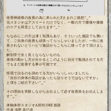
坐骨神経痛の改善の為に来られたFさまのご感想^_^
当スタジオはアスリートだけでなく、一般の方で腰痛や膝痛
のケアも得意としております^_^
ちなみにこの方は凄く知識もあり、そういった施設でも働い
て、ご自身の改善も頑張ってらっしゃいましたが、一向に改
善されないとリハビリ施設からこちらに移ってきて頂けまし
た。
解剖学で全く良くならないものも、
身体の動かし方が分かるとこのように自分で勉強されてる方
でもまだ改善する事が可能です。
怪我で治るのを諦めてる方がいらっしゃいましたら、
『自分の身体の取説があったら治りそうではないですか』
と僕をご紹介下さい^_^
その理由を実験しながらお伝えして必ず改善策をお伝えしま
す^_^
体軸体幹スタジオAXISCORE 姫路
代表 浅野 喜巳彦