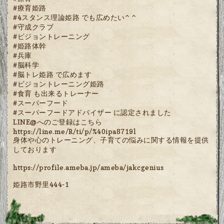
#療育姫路
#4スタンス理論姫路 でも広めたい^ ^
#守成クラブ
#ビジョントレーニング
#姫路体幹
#兵庫
#脳科学
#脳トレ姫路 で広めます
#ビジョントレーニング姫路
#食育 も出来るトレーナー
#スーパーフード
#スーパーフードアドバイザー に認定されました
LINE@へのご登録はこちら
https://line.me/R/ti/p/%40ipa8719l
身体や心のトレーニング、子育ての悩みに関する情報を提供
しております
https://profile.ameba.jp/ameba/jakcgenius
姫路市野里444-1