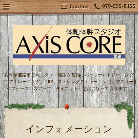
079-255-8155
Contact
兵庫県姫路市で４スタンス理論を基軸にパーソナルトレーニング
（コアトレーニング、TRX、ストレングストレーニング、アスリート
パフォーマンスアップ、ダイエット）をおこなっております。
インフォメーション