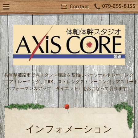
079-255-8155
Contact
兵庫県姫路市で４スタンス理論を基軸にパーソナルトレーニング
（コアトレーニング、TRX、ストレングストレーニング、アスリート
パフォーマンスアップ、ダイエット）をおこなっております。
インフォメーション