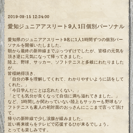
2019-09-15 12:34:00
愛知ジュニアアスリート9人1日個別パーソナル
愛知県のジュニアアスリート9名に1人1時間ずつの個別パー
ソナルを開催いたしました。
朝から最終の新幹線までぶっつずけでしたが、皆様の元気を
頂き逆に元気になって帰ってきました。
陸上、野球、サッカー、ソフトテニスと多岐にわたりました
が、
皆様納得頂き、
「自分の事を理解してくれて、わかりやすいように話をして
くれた。」
「今日学んだことは忘れたくない。」
「とても気分が良くなって自信に満ち溢れてきました。」
など、1時間しか関わっていない陸上もサッカーも野球もソ
フトテニスも素人の初対面のおっさんにここまで言って頂け
て、
帰りの新幹線で少し涙腺が緩みました。
近い将来彼らをテレビで応援するひが来るでしょう。
とっても楽しみです。