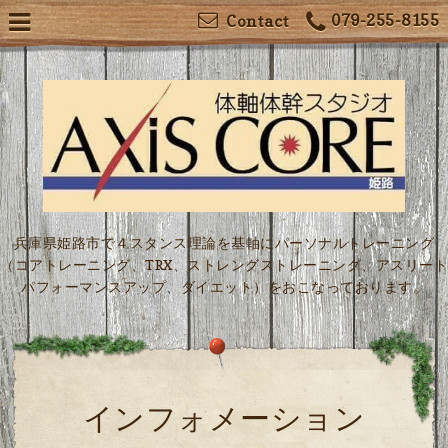
079-255-8155
Contact
兵庫県姫路市で４スタンス理論を基軸にパーソナルトレーニング
（コアトレーニング、TRX、ストレングストレーニング、アスリート
パフォーマンスアップ、ダイエット）をおこなっております。
インフォメーション