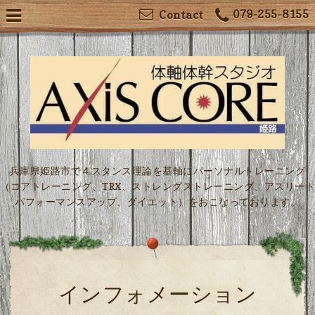
079-255-8155
Contact
兵庫県姫路市で４スタンス理論を基軸にパーソナルトレーニング
（コアトレーニング、TRX、ストレングストレーニング、アスリート
パフォーマンスアップ、ダイエット）をおこなっております。
インフォメーション