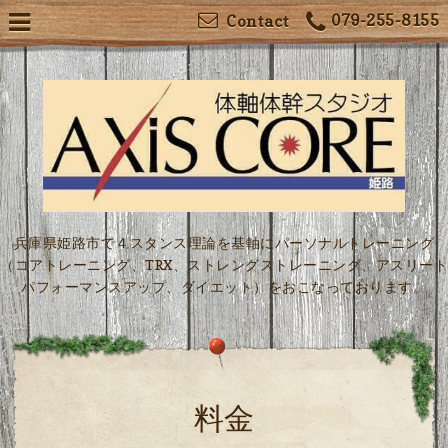
079-255-8155
Contact
兵庫県姫路市で４スタンス理論を基軸にパーソナルトレーニング
（コアトレーニング、TRX、ストレングストレーニング、アスリート
パフォーマンスアップ、ダイエット）をおこなっております。
料金